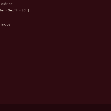
diários:
 Ter - Sex 11h - 20h |
mingos