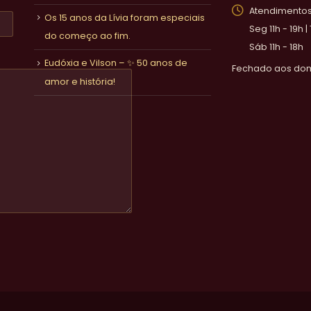
Atendimentos 
Os 15 anos da Lívia foram especiais
Seg 11h - 19h |
do começo ao fim.
Sáb 11h - 18h
Eudóxia e Vilson – ✨ 50 anos de
Fechado aos do
amor e história!