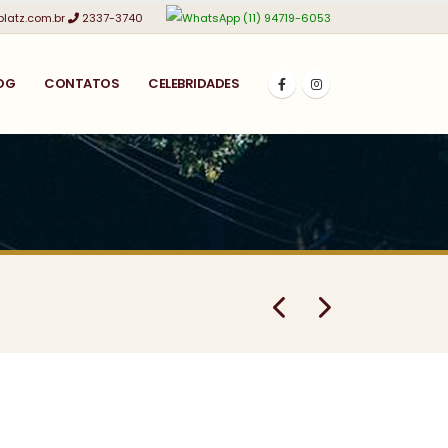
platz.com.br
2337-3740
(11) 94719-6053
OG
CONTATOS
CELEBRIDADES