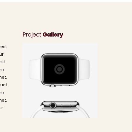
Project
Gallery
erit
ur
lit.
um
met,
quat.
um
met,
ur