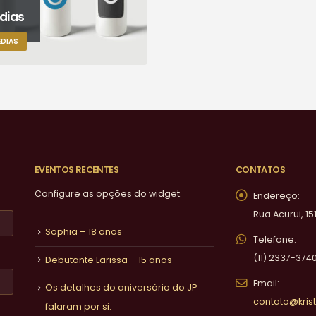
dias
DIAS
EVENTOS RECENTES
CONTATOS
Configure as opções do widget.
Endereço:
Rua Acurui, 15
Sophia – 18 anos
Telefone:
(11) 2337-374
Debutante Larissa – 15 anos
Email:
Os detalhes do aniversário do JP
contato@krist
falaram por si.