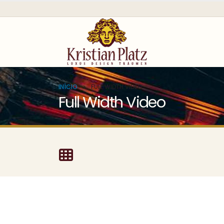
INÍCIO
FULL WIDTH VIDEO
Full Width Video