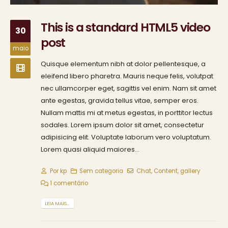
This is a standard HTML5 video
30
post
maio
Quisque elementum nibh at dolor pellentesque, a
eleifend libero pharetra. Mauris neque felis, volutpat
nec ullamcorper eget, sagittis vel enim. Nam sit amet
ante egestas, gravida tellus vitae, semper eros.
Nullam mattis mi at metus egestas, in porttitor lectus
sodales. Lorem ipsum dolor sit amet, consectetur
adipisicing elit. Voluptate laborum vero voluptatum.
Lorem quasi aliquid maiores...
Por
kp
Sem categoria
Chat
,
Content
,
gallery
1 comentário
LEIA MAIS...