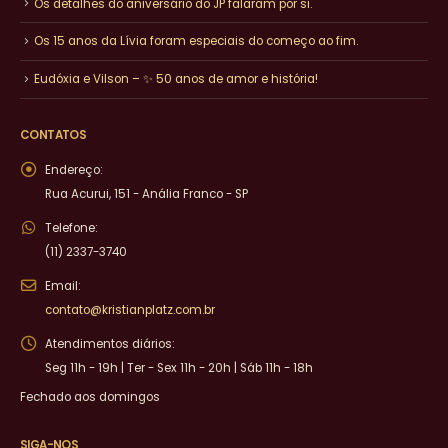
Os detalhes do aniversário do JP falaram por si.
Os 15 anos da Lívia foram especiais do começo ao fim.
Eudóxia e Vilson – ✨ 50 anos de amor e história!
CONTATOS
Endereço:
Rua Acurui, 151 - Anália Franco - SP
Telefone:
(11) 2337-3740
Email:
contato@kristianplatz.com.br
Atendimentos diários:
Seg 11h - 19h | Ter - Sex 11h - 20h | Sáb 11h - 18h
Fechado aos domingos
SIGA-NOS