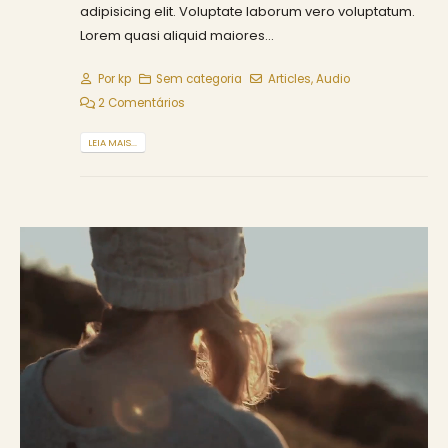
adipisicing elit. Voluptate laborum vero voluptatum.
Lorem quasi aliquid maiores...
Por
kp
Sem categoria
Articles
,
Audio
2 Comentários
LEIA MAIS...