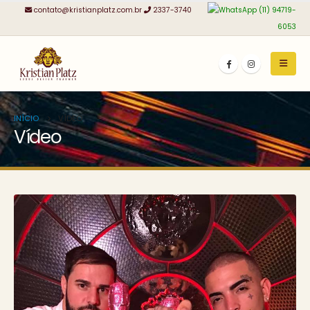
contato@kristianplatz.com.br
2337-3740
(11) 94719-
6053
INÍCIO
VÍDEO
Vídeo