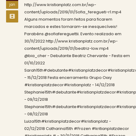
http://www.kristianplatz.com.br/wp-
jan
content/uploads/2019/01/Sofia_feregueti-r1.mp4
Alguns momentos foram feitos para ficarem
marcados e estes tornaram-se inesquecíveis!
Parabéns @sofiafereguettii. Evento realizado em
30/11/2022 http://www.kristianplatz.com.br/wp-
content/uploads/2019/01/beatriz-low.mp4
@bia_cher - Debutante Beatriz Chervante - Festa em
01/10/2022
Sarah15th#debutante#kristianplatzdecor#kristianplat
- 15/12/2018 Festa encerramento Grupo Oxxy
#kristianplatzdecor#kristianplatz - 14/12/2018
Stephanie15th#debutante#kristianplatzdecor#kristianp
- 09/12/2018
Stephanie15th#debutante#kristianplatzdecor#kristianp
- 08/12/2018
Luiza15th#kristianplatzdecor#kristianplatz -
02/12/2018 Catharina15th #Frozen #kritianplatzdecor
#kristianplatz # - 30/11/2018 Catharina15th #Frozen