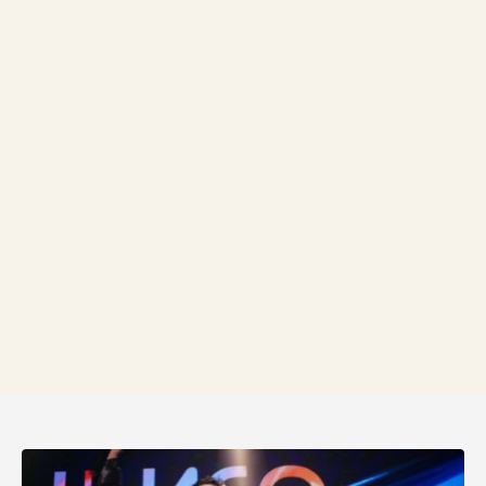
A confraternização de final de ano da
nossa empresa foi sensacional! Tudo
perfeito, tudo divino. Ficamos
deslumbrados com a sofisticação e
riqueza de detalhes.
Emerson Laker Silva
CEO & Fundador - Okler & Serviços