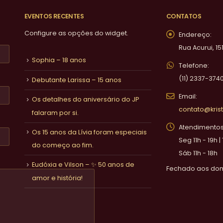
EVENTOS RECENTES
CONTATOS
Configure as opções do widget.
Endereço:
Rua Acurui, 15
Sophia – 18 anos
Telefone:
(11) 2337-374
Debutante Larissa – 15 anos
Email:
Os detalhes do aniversário do JP
contato@krist
falaram por si.
Atendimentos 
Os 15 anos da Lívia foram especiais
Seg 11h - 19h |
do começo ao fim.
Sáb 11h - 18h
Eudóxia e Vilson – ✨ 50 anos de
Fechado aos do
amor e história!