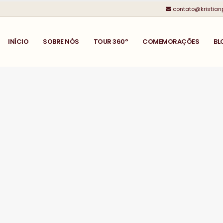
contato@kristian
INÍCIO
SOBRE NÓS
TOUR 360º
COMEMORAÇÕES
BL