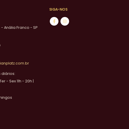
SIGA-NOS
1 - Anália Franco - SP
0
ianplatz.com.br
diários:
 Ter - Sex 11h - 20h |
mingos