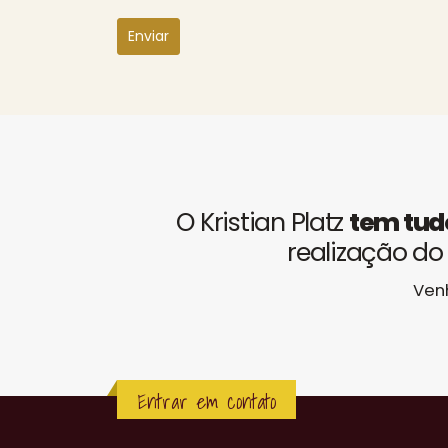
O Kristian Platz
tem tud
realização do
Venh
Entrar em contato