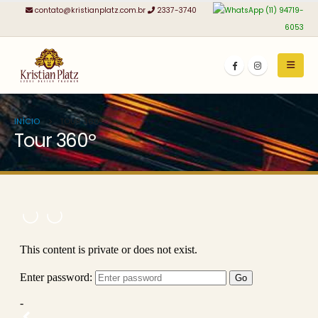
contato@kristianplatz.com.br
2337-3740
(11) 94719-
6053
INÍCIO
TOUR 360º
Tour 360º