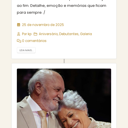
ao fim. Detalhe, emoção e memórias que ficam
para sempre. /
25 de novembro de 2025
Por
kp
Aniversário
,
Debutantes
,
Galeria
0 comentários
LEIA MAIS...