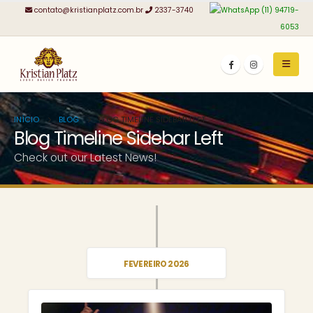
contato@kristianplatz.com.br
2337-3740
(11) 94719-
6053
INÍCIO
BLOG
BLOG TIMELINE SIDEBAR LEFT
Blog Timeline Sidebar Left
Check out our Latest News!
FEVEREIRO 2026