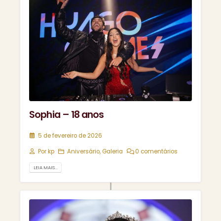
Sophia – 18 anos
5 de fevereiro de 2026
Por
kp
Aniversário
,
Galeria
0 comentários
LEIA MAIS...