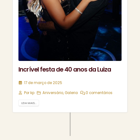
Incrível festa de 40 anos da Luiza
17 de março de 2025
Por
kp
Aniversário
,
Galeria
0 comentários
LEIA MAIS...