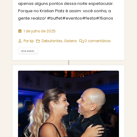
apenas alguns pontos dessa noite espetacular.
Porque no Kristian Platz é assim: você sonha, a
gente realiza! #buffet#eventos#festa#15anos
1 de julho de 2025
Por
kp
Debutantes
,
Galeria
0 comentários
LEIA MAIS...