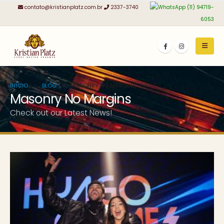
contato@kristianplatz.com.br
2337-3740
(11) 94719-
6053
INÍCIO
BLOG
MASONRY NO MARGINS
Masonry No Margins
Check out our Latest News!