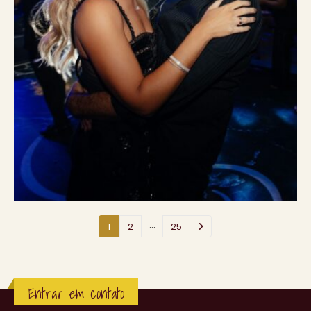
…
1
2
25
Entrar em contato