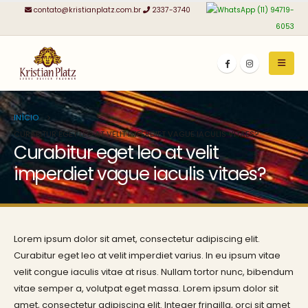
contato@kristianplatz.com.br
2337-3740
(11) 94719-
6053
INÍCIO
CURABITUR EGET LEO AT VELIT IMPERDIET VAGUE IACULIS VITAES?
Curabitur eget leo at velit
imperdiet vague iaculis vitaes?
Lorem ipsum dolor sit amet, consectetur adipiscing elit.
Curabitur eget leo at velit imperdiet varius. In eu ipsum vitae
velit congue iaculis vitae at risus. Nullam tortor nunc, bibendum
vitae semper a, volutpat eget massa. Lorem ipsum dolor sit
amet, consectetur adipiscing elit. Integer fringilla, orci sit amet