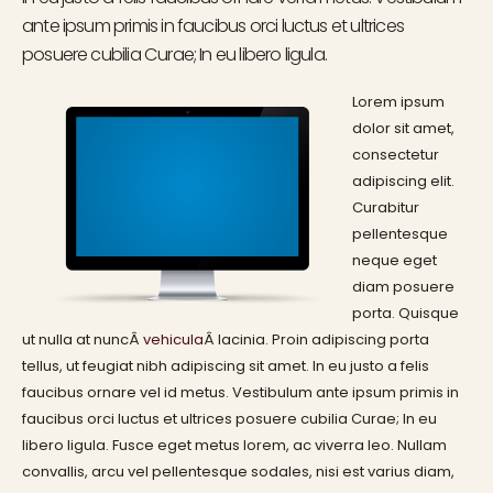
ante ipsum primis in faucibus orci luctus et ultrices
posuere cubilia Curae; In eu libero ligula.
Lorem ipsum
dolor sit amet,
consectetur
adipiscing elit.
Curabitur
pellentesque
neque eget
diam posuere
porta. Quisque
ut nulla at nuncÂ
vehicula
Â lacinia. Proin adipiscing porta
tellus, ut feugiat nibh adipiscing sit amet. In eu justo a felis
faucibus ornare vel id metus. Vestibulum ante ipsum primis in
faucibus orci luctus et ultrices posuere cubilia Curae; In eu
libero ligula. Fusce eget metus lorem, ac viverra leo. Nullam
convallis, arcu vel pellentesque sodales, nisi est varius diam,