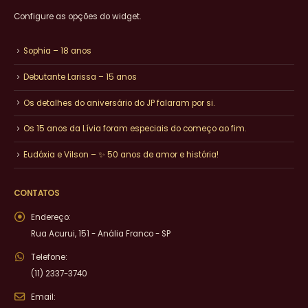
Configure as opções do widget.
Sophia – 18 anos
Debutante Larissa – 15 anos
Os detalhes do aniversário do JP falaram por si.
Os 15 anos da Lívia foram especiais do começo ao fim.
Eudóxia e Vilson – ✨ 50 anos de amor e história!
CONTATOS
Endereço:
Rua Acurui, 151 - Anália Franco - SP
Telefone:
(11) 2337-3740
Email: