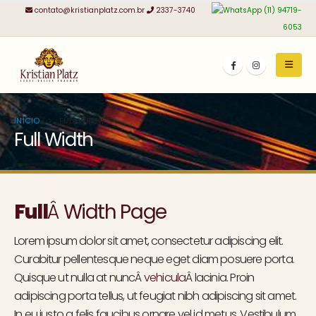
contato@kristianplatz.com.br
2337-3740
(11) 94719-
6053
INÍCIO
FULL WIDTH
Full Width
Full
Â
Width Page
Lorem ipsum dolor sit amet, consectetur adipiscing elit.
Curabitur pellentesque neque eget diam posuere porta.
Quisque ut nulla at nuncÂ
vehicula
Â lacinia. Proin
adipiscing porta tellus, ut feugiat nibh adipiscing sit amet.
In eu justo a felis faucibus ornare vel id metus. Vestibulum