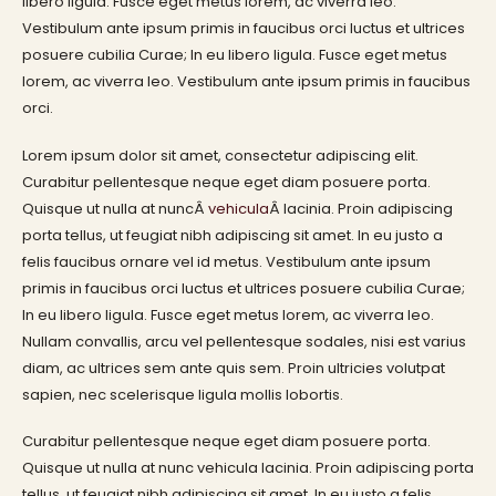
libero ligula. Fusce eget metus lorem, ac viverra leo.
Vestibulum ante ipsum primis in faucibus orci luctus et ultrices
posuere cubilia Curae; In eu libero ligula. Fusce eget metus
lorem, ac viverra leo. Vestibulum ante ipsum primis in faucibus
orci.
Lorem ipsum dolor sit amet, consectetur adipiscing elit.
Curabitur pellentesque neque eget diam posuere porta.
Quisque ut nulla at nuncÂ
vehicula
Â lacinia. Proin adipiscing
porta tellus, ut feugiat nibh adipiscing sit amet. In eu justo a
felis faucibus ornare vel id metus. Vestibulum ante ipsum
primis in faucibus orci luctus et ultrices posuere cubilia Curae;
In eu libero ligula. Fusce eget metus lorem, ac viverra leo.
Nullam convallis, arcu vel pellentesque sodales, nisi est varius
diam, ac ultrices sem ante quis sem. Proin ultricies volutpat
sapien, nec scelerisque ligula mollis lobortis.
Curabitur pellentesque neque eget diam posuere porta.
Quisque ut nulla at nunc vehicula lacinia. Proin adipiscing porta
tellus, ut feugiat nibh adipiscing sit amet. In eu justo a felis