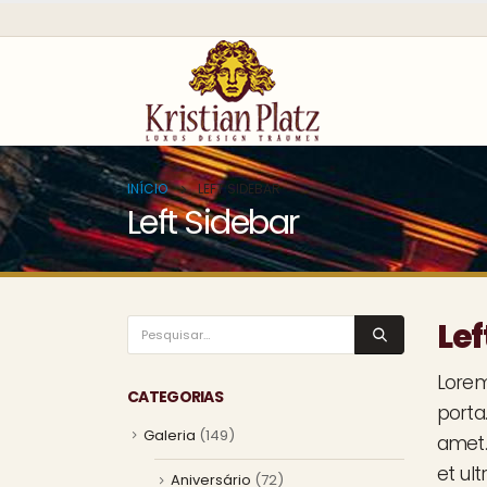
INÍCIO
LEFT SIDEBAR
Left Sidebar
Lef
Lorem
CATEGORIAS
porta
Galeria
(149)
amet. 
et ult
Aniversário
(72)