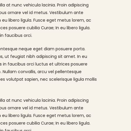
 at nunc vehicula lacinia. Proin adipiscing
ucibus ornare vel id metus. Vestibulum ante
In eu libero ligula. Fusce eget metus lorem, ac
ces posuere cubilia Curae; In eu libero ligula.
n faucibus orci.
llentesque neque eget diam posuere porta.
us, ut feugiat nibh adipiscing sit amet. In eu
 in faucibus orci luctus et ultrices posuere
o. Nullam convallis, arcu vel pellentesque
ies volutpat sapien, nec scelerisque ligula mollis
 at nunc vehicula lacinia. Proin adipiscing
ucibus ornare vel id metus. Vestibulum ante
In eu libero ligula. Fusce eget metus lorem, ac
ces posuere cubilia Curae; In eu libero ligula.
n faucibus orci.