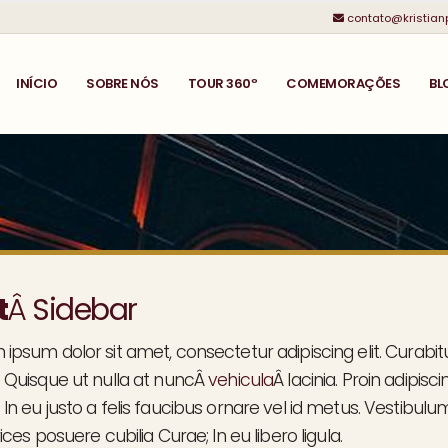
contato@kristian
INÍCIO
SOBRE NÓS
TOUR 360º
COMEMORAÇÕES
BL
t
Â
Sidebar
 ipsum dolor sit amet, consectetur adipiscing elit. Cura
. Quisque ut nulla at nuncÂ
vehicula
Â lacinia. Proin adipisci
In eu justo a felis faucibus ornare vel id metus. Vestibulu
rices posuere cubilia Curae; In eu libero ligula.