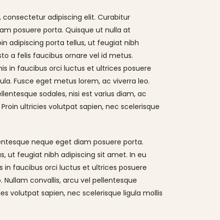
 consectetur adipiscing elit. Curabitur
am posuere porta. Quisque ut nulla at
oin adipiscing porta tellus, ut feugiat nibh
sto a felis faucibus ornare vel id metus.
s in faucibus orci luctus et ultrices posuere
igula. Fusce eget metus lorem, ac viverra leo.
ellentesque sodales, nisi est varius diam, ac
Proin ultricies volutpat sapien, nec scelerisque
llentesque neque eget diam posuere porta.
us, ut feugiat nibh adipiscing sit amet. In eu
 in faucibus orci luctus et ultrices posuere
o. Nullam convallis, arcu vel pellentesque
ies volutpat sapien, nec scelerisque ligula mollis