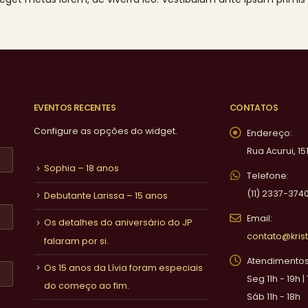
EVENTOS RECENTES
CONTATOS
Configure as opções do widget.
Endereço:
Rua Acurui, 15
Sophia – 18 anos
Telefone:
(11) 2337-374
Debutante Larissa – 15 anos
Email:
Os detalhes do aniversário do JP
contato@krist
falaram por si.
Atendimentos 
Os 15 anos da Lívia foram especiais
Seg 11h - 19h |
do começo ao fim.
Sáb 11h - 18h