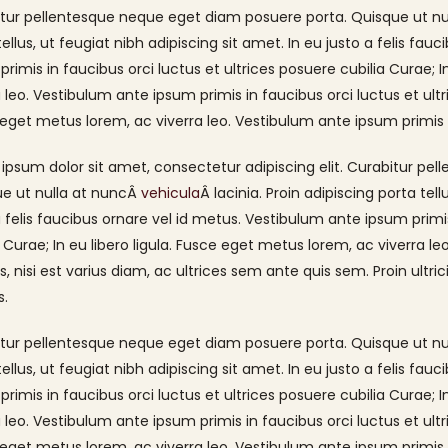
Eudóxia e Vilson – ✨ 50 anos
tur pellentesque neque eget diam posuere porta. Quisque ut nulla
de amor e história!
tellus, ut feugiat nibh adipiscing sit amet. In eu justo a felis fa
15 de agosto de 2025
primis in faucibus orci luctus et ultrices posuere cubilia Curae; 
a leo. Vestibulum ante ipsum primis in faucibus orci luctus et ultri
Toda debutante sonha com
o dia em que será a estrela
eget metus lorem, ac viverra leo. Vestibulum ante ipsum primis i
da sua própria história.
osto de 2025
ipsum dolor sit amet, consectetur adipiscing elit. Curabitur pe
e ut nulla at nuncÂ
vehicula
Â lacinia. Proin adipiscing porta tell
a felis faucibus ornare vel id metus. Vestibulum ante ipsum primis
a Curae; In eu libero ligula. Fusce eget metus lorem, ac viverra le
s, nisi est varius diam, ac ultrices sem ante quis sem. Proin ultric
s.
tur pellentesque neque eget diam posuere porta. Quisque ut nulla
tellus, ut feugiat nibh adipiscing sit amet. In eu justo a felis fa
primis in faucibus orci luctus et ultrices posuere cubilia Curae; 
a leo. Vestibulum ante ipsum primis in faucibus orci luctus et ultri
eget metus lorem, ac viverra leo. Vestibulum ante ipsum primis i