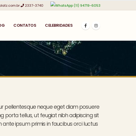
platz.com.br
2337-3740
(11) 94719-6053
OG
CONTATOS
CELEBRIDADES
bitur pellentesque neque eget diam posuere
ng porta tellus, ut feugiat nibh adipiscing sit
m ante ipsum primis in faucibus orci luctus