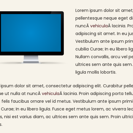
Lorem ipsum dolor sit amet,
pellentesque neque eget di
nuncÂ
vehicula
Â lacinia. Pr
adipiscing sit amet. In eu ju
Vestibulum ante ipsum primi
cubilia Curae; In eu libero l
Nullam convallis, arcu vel p
ultrices sem ante quis sem. 
ligula mollis lobortis.
ipsum dolor sit amet, consectetur adipiscing elit. Curabitur pe
e ut nulla at nuncÂ
vehicula
Â lacinia. Proin adipiscing porta tell
a felis faucibus ornare vel id metus. Vestibulum ante ipsum primis
Os 15 anos da Lívia foram
a Curae; In eu libero ligula. Fusce eget metus lorem, ac viverra le
especiais do começo ao fim.
s, nisi est varius diam, ac ultrices sem ante quis sem. Proin ultric
25 de novembro de 2025
s.