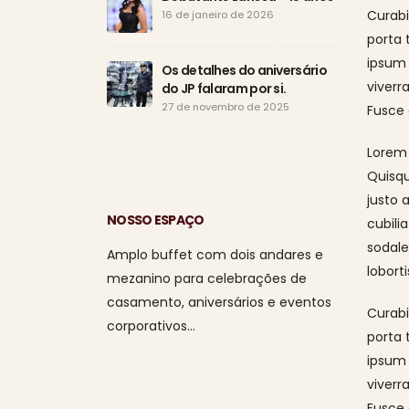
Curabi
16 de janeiro de 2026
porta 
ipsum 
Os detalhes do aniversário
viverr
do JP falaram por si.
27 de novembro de 2025
Fusce 
1 de ag
Lorem 
Quisqu
justo 
NOSSO ESPAÇO
cubili
sodale
Amplo buffet com dois andares e
loborti
mezanino para celebrações de
casamento, aniversários e eventos
Curabi
corporativos…
porta 
ipsum 
viverr
Fusce 