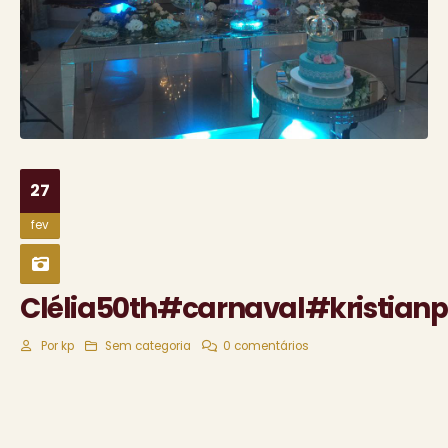
27
fev
Clélia50th#carnaval#kristianp
Por
kp
Sem categoria
0 comentários