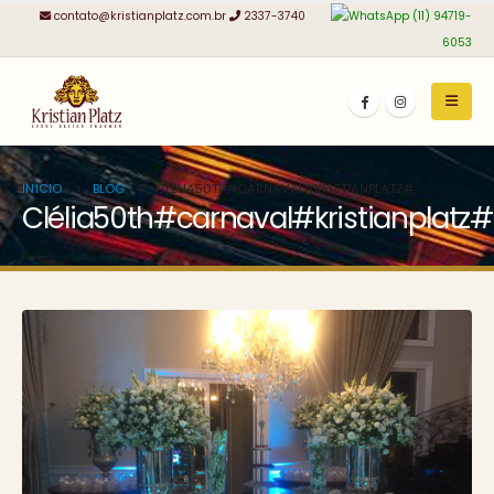
contato@kristianplatz.com.br
2337-3740
(11) 94719-
6053
INÍCIO
BLOG
CLÉLIA50TH#CARNAVAL#KRISTIANPLATZ#
Clélia50th#carnaval#kristianplatz#