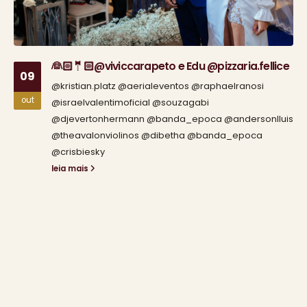
👰🏻🤵🏻@viviccarapeto e Edu @pizzaria.fellice
09
@kristian.platz @aerialeventos @raphaelranosi
out
@israelvalentimoficial @souzagabi
@djevertonhermann @banda_epoca @andersonlluis
@theavalonviolinos @dibetha @banda_epoca
@crisbiesky
leia mais