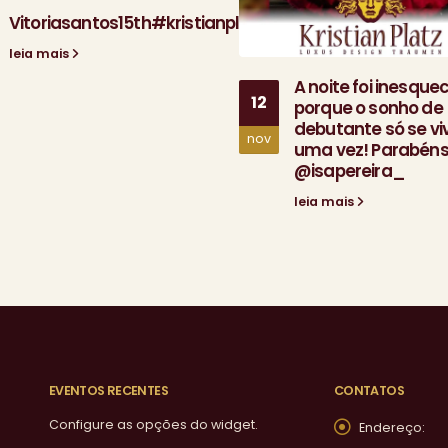
Vitoriasantos15th#kristianplatz#
leia mais
A noite foi inesquec
12
porque o sonho de
debutante só se vi
nov
uma vez! Parabén
@isapereira_
leia mais
EVENTOS RECENTES
CONTATOS
Configure as opções do widget.
Endereço: