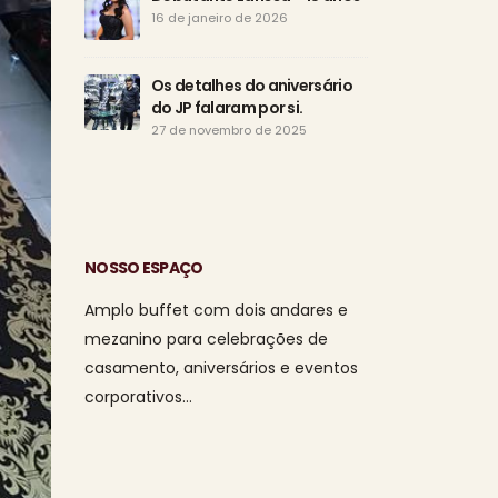
Eudó
16 de janeiro de 2026
de a
15 d
Os detalhes do aniversário
do JP falaram por si.
Tod
o di
27 de novembro de 2025
da s
1 de agosto de
NOSSO ESPAÇO
Amplo buffet com dois andares e
mezanino para celebrações de
casamento, aniversários e eventos
corporativos…