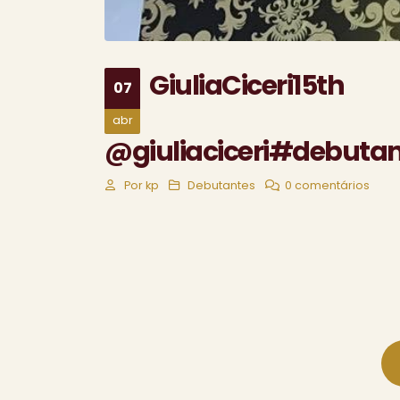
GiuliaCiceri15th
07
abr
@giuliaciceri#debutan
Por
kp
Debutantes
0 comentários