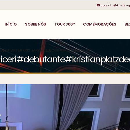
contato@kristian
INÍCIO
SOBRE NÓS
TOUR 360º
COMEMORAÇÕES
BL
I#DEBUTANTE#KRISTIANPLATZDECOR#KRISTIANPLATZ#
aciceri#debutante#kristianplatzde