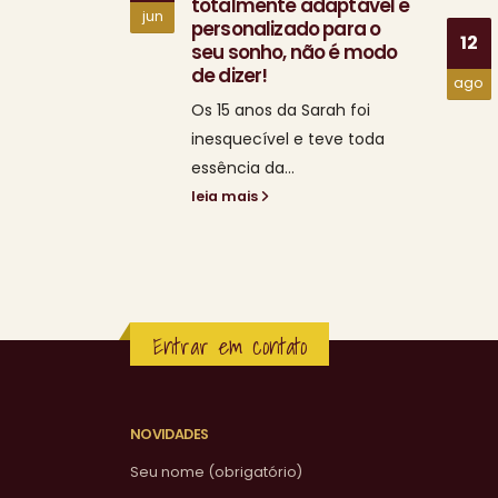
totalmente adaptável e
jun
personalizado para o
12
seu sonho, não é modo
de dizer!
ago
Os 15 anos da Sarah foi
inesquecível e teve toda
essência da...
leia mais
Entrar em contato
NOVIDADES
Seu nome (obrigatório)