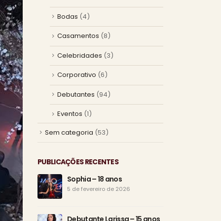
Bodas
(4)
Casamentos
(8)
Celebridades
(3)
Corporativo
(6)
Debutantes
(94)
Eventos
(1)
Sem categoria
(53)
PUBLICAÇÕES RECENTES
Sophia – 18 anos
Os 1
esp
5 de fevereiro de 2026
25 d
Debutante Larissa – 15 anos