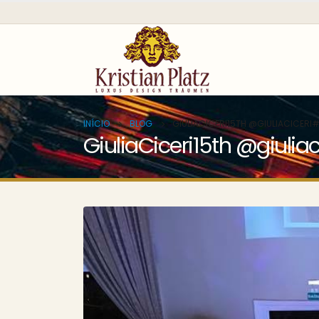
INÍCIO
BLOG
GIULIACICERI15TH @GIULIACICER
GiuliaCiceri15th @giuli