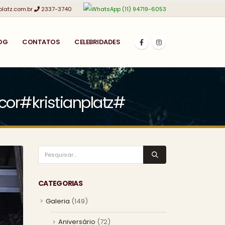
platz.com.br
2337-3740
(11) 94719-6053
OG
CONTATOS
CELEBRIDADES
cor#kristianplatz#
CATEGORIAS
Galeria
(149)
Aniversário
(72)