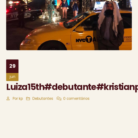
29
jun
Luiza15th#debutante#kristian
Por
kp
Debutantes
0 comentários