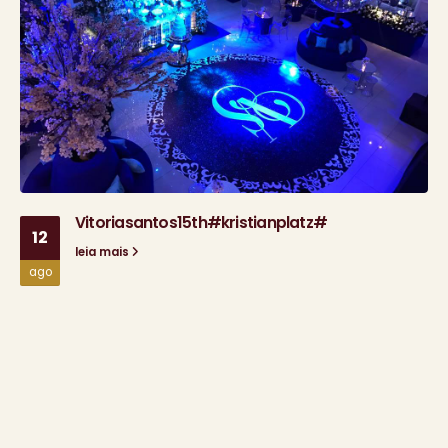
Vitoriasantos15th#kristianplatz#
12
leia mais
ago