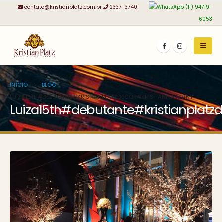
contato@kristianplatz.com.br
2337-3740
(11) 94719-
6053
INÍCIO
BLOG
LUIZA15TH#DEBUTANTE#KRISTIANPLATZDECOR#KRISTIANPLATZ#NY
Luiza15th#debutante#kristianplatz