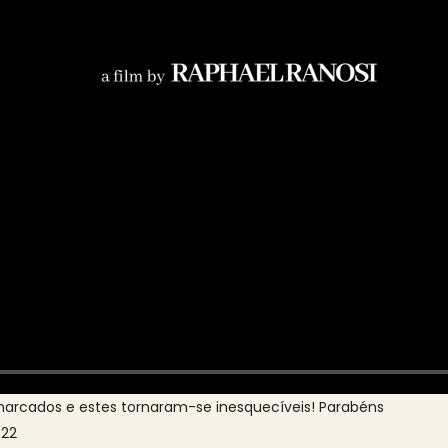
arcados e estes tornaram-se inesquecíveis! Parabéns
022