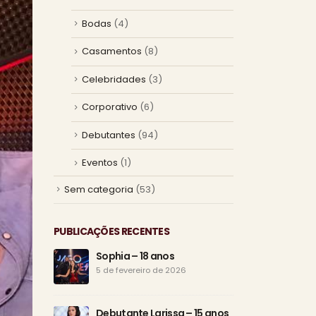
Bodas
(4)
Casamentos
(8)
Celebridades
(3)
Corporativo
(6)
Debutantes
(94)
Eventos
(1)
Sem categoria
(53)
PUBLICAÇÕES RECENTES
Sophia – 18 anos
Os 1
esp
5 de fevereiro de 2026
25 d
Debutante Larissa – 15 anos