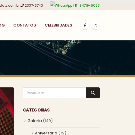
platz.com.br
2337-3740
(11) 94719-6053
OG
CONTATOS
CELEBRIDADES
CATEGORIAS
Galeria
(149)
Aniversário
(72)