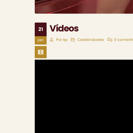
Vídeos
21
Por
kp
Celebridades
0 coment
jan