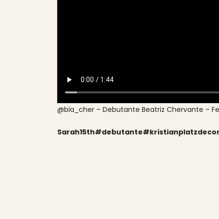
@bia_cher – Debutante Beatriz Chervante – F
Sarah15th#debutante#kristianplatzdecor#