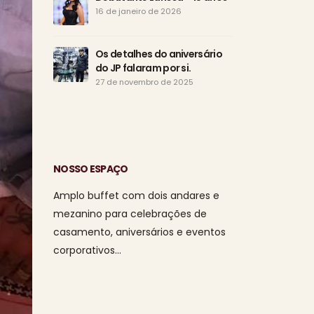
Eudó
16 de janeiro de 2026
de a
15 d
Os detalhes do aniversário
do JP falaram por si.
Tod
o di
27 de novembro de 2025
da s
1 de agosto de
NOSSO ESPAÇO
Amplo buffet com dois andares e
mezanino para celebrações de
casamento, aniversários e eventos
corporativos…