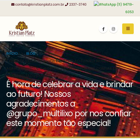
contato@kristianplatz.com.br
2337-3740
(11) 94719-
6053
INÍCIO
BLOG
É HORA DE CELEBRAR A VIDA E BRINDAR AO FUTURO! NOSSOS
AGRADECIMENTOS A @GRUPO_MULTILIXO POR NOS CONFIAR ESTE
MOMENTO TÃO ESPECIAL!
É hora de celebrar a vida e brindar
ao futuro! Nossos
agradecimentos a
@grupo_multilixo por nos confiar
este momento tão especial!