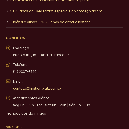
Os detalhes do aniversário do JP falaram por si.
Os 15 anos da Lívia foram especiais do começo ao fim.
Eudóxia e Vilson – ✨ 50 anos de amor e história!
CONTATOS
Endereço:
Rua Acurui, 151 - Anália Franco - SP
Telefone:
(11) 2337-3740
Email:
contato@kristianplatz.com.br
Atendimentos diários:
Seg 11h - 19h | Ter - Sex 11h - 20h | Sáb 11h - 18h
Fechado aos domingos
SIGA-NOS