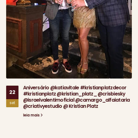
Aniversário @katiavitale #kristianplatzdecor
22
#kristianplatz @kristian_platz_ @crisbiesky
@israelvalentimoficial @camargo_alfaiataria
set
@criativyestudio @ Kristian Platz
leia mais