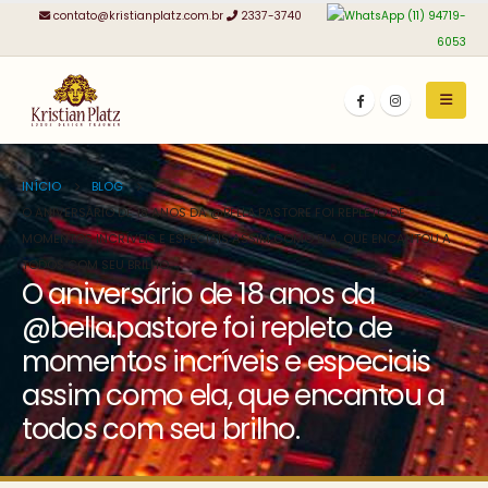
contato@kristianplatz.com.br
2337-3740
(11) 94719-
6053
INÍCIO
BLOG
O ANIVERSÁRIO DE 18 ANOS DA @BELLA.PASTORE FOI REPLETO DE
MOMENTOS INCRÍVEIS E ESPECIAIS ASSIM COMO ELA, QUE ENCANTOU A
TODOS COM SEU BRILHO.
O aniversário de 18 anos da
@bella.pastore foi repleto de
momentos incríveis e especiais
assim como ela, que encantou a
todos com seu brilho.