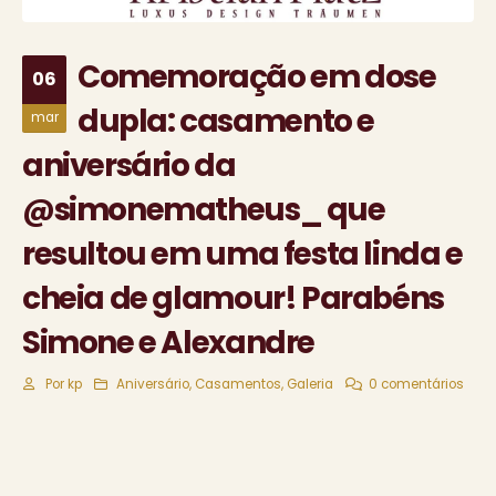
Comemoração em dose
06
dupla: casamento e
mar
aniversário da
@simonematheus_ que
resultou em uma festa linda e
cheia de glamour! Parabéns
Simone e Alexandre
Por
kp
Aniversário
,
Casamentos
,
Galeria
0 comentários