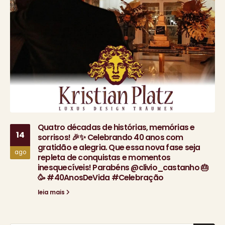
Quatro décadas de histórias, memórias e
14
sorrisos! 🎉✨ Celebrando 40 anos com
gratidão e alegria. Que essa nova fase seja
ago
repleta de conquistas e momentos
inesquecíveis! Parabéns @clivio_castanho 🎂
🥳 #40AnosDeVida #Celebração
leia mais