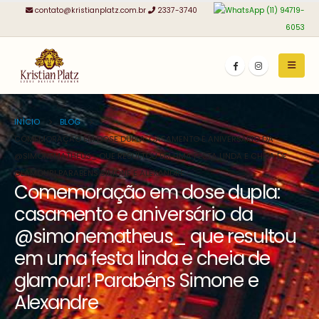
contato@kristianplatz.com.br
2337-3740
(11) 94719-
6053
INÍCIO
BLOG
COMEMORAÇÃO EM DOSE DUPLA: CASAMENTO E ANIVERSÁRIO DA
@SIMONEMATHEUS_ QUE RESULTOU EM UMA FESTA LINDA E CHEIA DE
GLAMOUR! PARABÉNS SIMONE E ALEXANDRE
Comemoração em dose dupla:
casamento e aniversário da
@simonematheus_ que resultou
em uma festa linda e cheia de
glamour! Parabéns Simone e
Alexandre