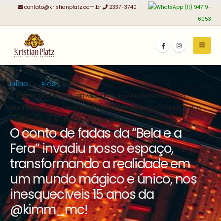
contato@kristianplatz.com.br
2337-3740
(11) 94719-
6053
INÍCIO
BLOG
O CONTO DE FADAS DA “BELA E A FERA” INVADIU NOSSO ESPAÇO,
TRANSFORMANDO A REALIDADE EM UM MUNDO MÁGICO E ÚNICO, NOS
INESQUECÍVEIS 15 ANOS DA @KIMM_MC!
O conto de fadas da “Bela e a
Fera” invadiu nosso espaço,
transformando a realidade em
um mundo mágico e único, nos
inesquecíveis 15 anos da
@kimm_mc!