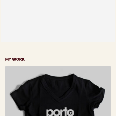
Brand Solutions
Lorem ipsum dolor sit amet, coctetur adipiscing elit.
MY
WORK