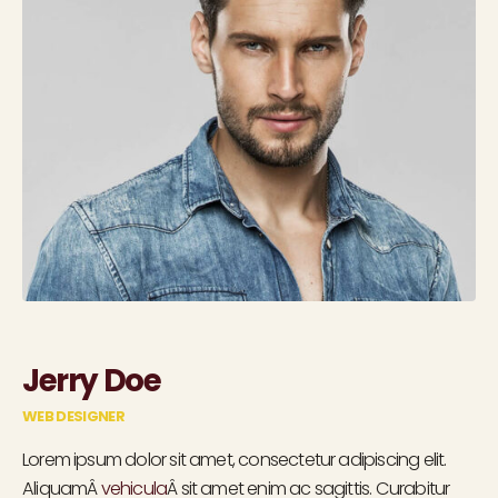
Jerry Doe
WEB DESIGNER
Lorem ipsum dolor sit amet, consectetur adipiscing elit.
AliquamÂ
vehicula
Â sit amet enim ac sagittis. Curabitur