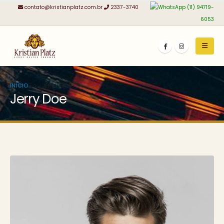
contato@kristianplatz.com.br
2337-3740
(11) 94719-
6053
INÍCIO
JERRY DOE
Jerry Doe