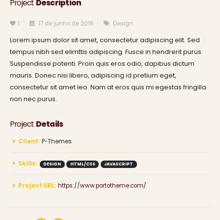
Project
Description
1
17 de junho de 2016
Design
Lorem ipsum dolor sit amet, consectetur adipiscing elit. Sed
tempus nibh sed elimttis adipiscing. Fusce in hendrerit purus.
Suspendisse potenti. Proin quis eros odio, dapibus dictum
mauris. Donec nisi libero, adipiscing id pretium eget,
consectetur sit amet leo. Nam at eros quis mi egestas fringilla
non nec purus.
Project
Details
Client:
P-Themes
Skills:
DESIGN
HTML/CSS
JAVASCRIPT
Project URL:
https://www.portotheme.com/