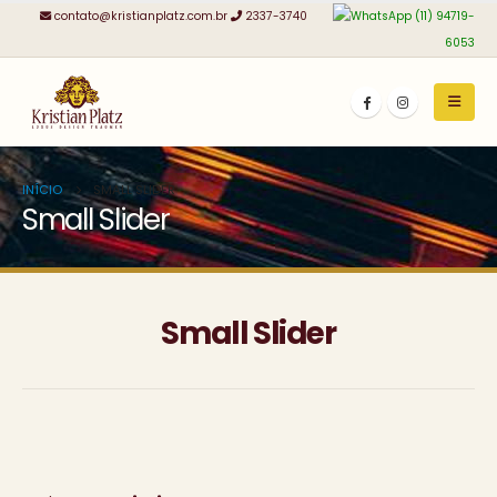
contato@kristianplatz.com.br
2337-3740
(11) 94719-
6053
INÍCIO
SMALL SLIDER
Small Slider
Small Slider