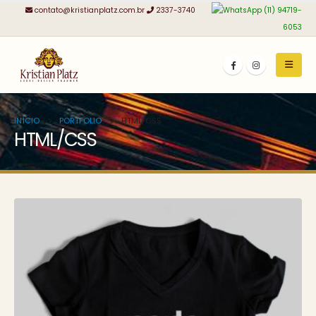
contato@kristianplatz.com.br
2337-3740
(11) 94719-
6053
INÍCIO
PORTFOLIO
HTML/CSS
HTML/CSS