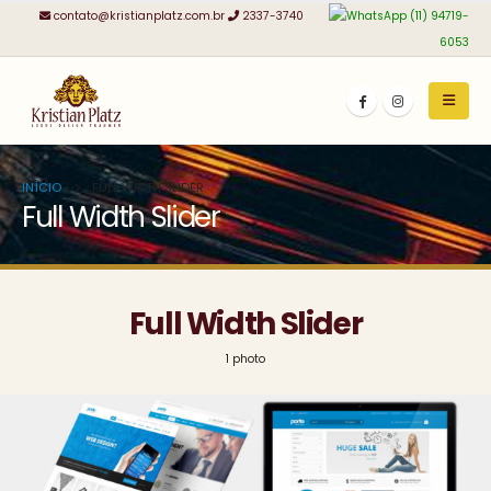
contato@kristianplatz.com.br
2337-3740
(11) 94719-
6053
INÍCIO
FULL WIDTH SLIDER
Full Width Slider
Full Width Slider
1 photo