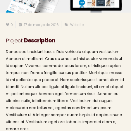
0
17 de março de 2016
Website
Project
Description
Donec sed tincidunt lacus. Duis vehicula aliquam vestibulum.
Aenean at mollis mi. Cras ac urna sed nisi auctor venenatis ut
id sapien. Vivamus commodo lacus lorem, a tristique sapien
tempus non. Donec fringilla cursus porttitor. Morbi quis massa
id mi pellentesque placerat. Nam scelerisque sit amet diam id
blandit. Nullam ultrices ligula at ligula tincidunt, sit amet aliquet
mi pellentesque. Aenean eget fermentum risus. Aenean eu
ultricies nulla, id bibendum libero. Vestibulum dui augue,
malesuada nec tellus vel, egestas condimentum ipsum.
Vestibulum ut.Â Integer semper quam turpis, id dapibus nunc
ultrices at. Vestibulum eget orci lobortis, imperdiet diam a,
ornare eros.