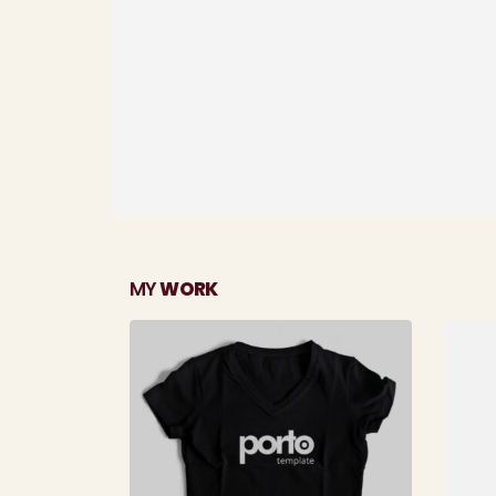
Mobile Apps
Crea
Lorem ipsum dolor sit amet,
Lorem 
coctetur adipiscing elit.
coctetu
MY
WORK