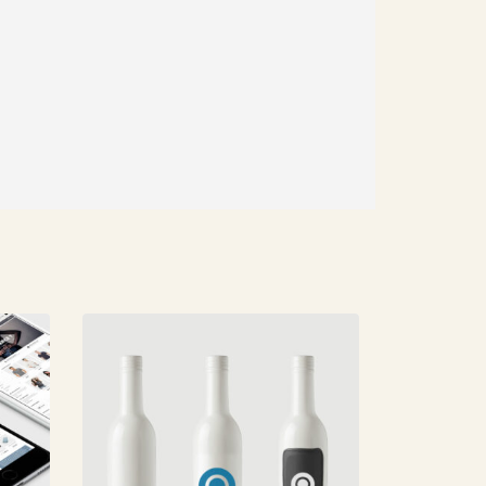
Brand Solutions
Lorem ipsum dolor sit amet,
coctetur adipiscing elit.