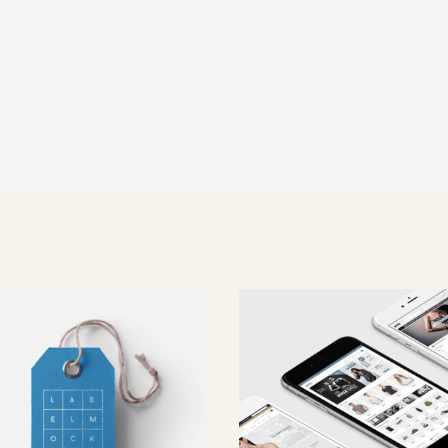
tive Websites
SEO Optimization
ipsum dolor sit amet,
Lorem ipsum dolor sit amet,
r adipiscing elit.
coctetur adipiscing elit.