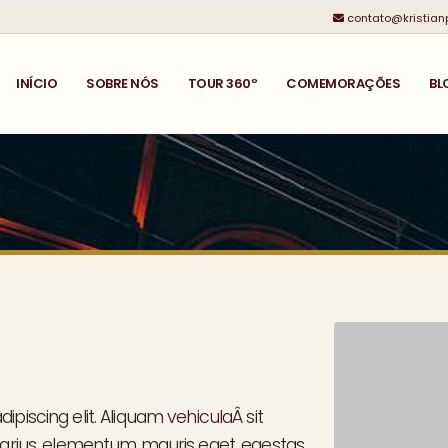
contato@kristian
INÍCIO
SOBRE NÓS
TOUR 360º
COMEMORAÇÕES
BL
ipiscing elit. Aliquam
vehicula
Â sit
 varius, elementum mauris eget, egestas