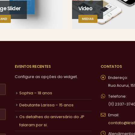
ge Slider
Video
RAND
MEDIAS
EVENTOS RECENTES
CONTATOS
Configure as opções do widget.
Endereço:
Rua Acurui, 15
Sophia – 18 anos
Telefone:
(11) 2337-374
Debutante Larissa – 15 anos
Email:
Os detalhes do aniversário do JP
contato@krist
falaram por si.
Atendimentos 