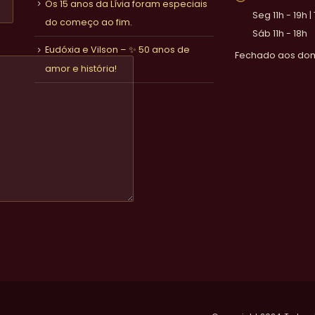
Os 15 anos da Lívia foram especiais
Seg 11h - 19h |
do começo ao fim.
Sáb 11h - 18h
Eudóxia e Vilson – ✨ 50 anos de
Fechado aos do
amor e história!