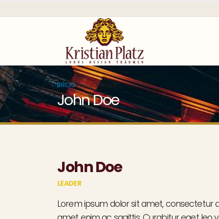
INÍCIO
JOHN DOE
John Doe
John Doe
LEADER
Lorem ipsum dolor sit amet, consectetur ad
amet enim ac sagittis. Curabitur eget leo