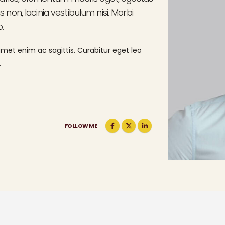
non, lacinia vestibulum nisi. Morbi
.
 amet enim ac sagittis. Curabitur eget leo
.
FOLLOW ME