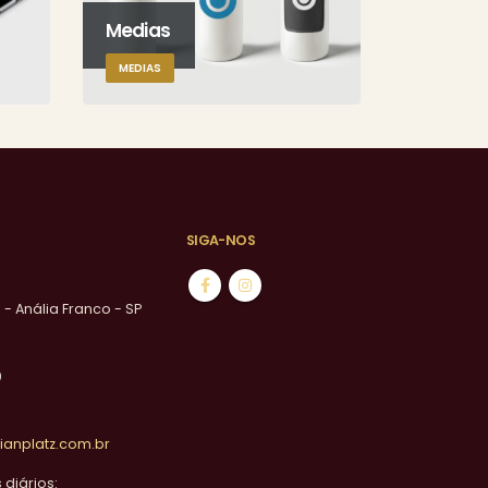
Medias
Masonr
MEDIAS
DESIGN
SIGA-NOS
1 - Anália Franco - SP
0
ianplatz.com.br
diários: