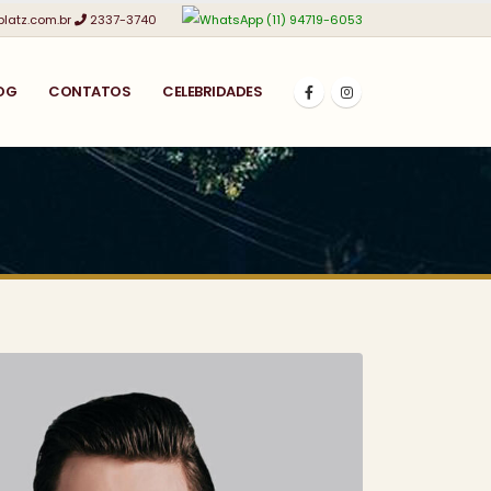
platz.com.br
2337-3740
(11) 94719-6053
OG
CONTATOS
CELEBRIDADES