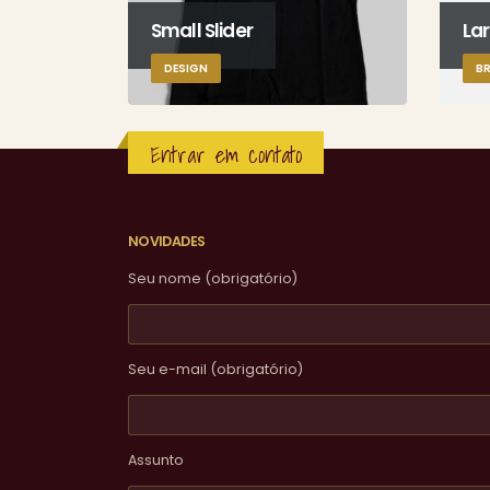
Small Slider
Lar
DESIGN
B
Entrar em contato
NOVIDADES
Seu nome (obrigatório)
Seu e-mail (obrigatório)
Assunto