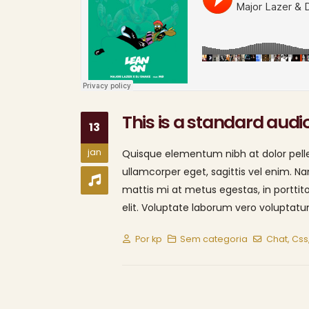
This is a standard aud
13
jan
Quisque elementum nibh at dolor pellen
ullamcorper eget, sagittis vel enim. N
mattis mi at metus egestas, in porttit
elit. Voluptate laborum vero voluptatum
Por
kp
Sem categoria
Chat
,
Css