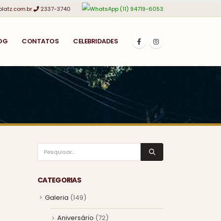
platz.com.br
2337-3740
(11) 94719-6053
OG
CONTATOS
CELEBRIDADES
CATEGORIAS
Galeria
(149)
Aniversário
(72)