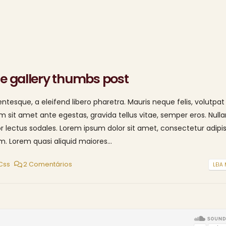
ge gallery thumbs post
tesque, a eleifend libero pharetra. Mauris neque felis, volutpat
am sit amet ante egestas, gravida tellus vitae, semper eros. Null
or lectus sodales. Lorem ipsum dolor sit amet, consectetur adipis
. Lorem quasi aliquid maiores...
Css
2 Comentários
LEIA 