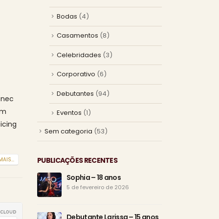
Bodas
(4)
Casamentos
(8)
Celebridades
(3)
Corporativo
(6)
Debutantes
(94)
 nec
am
Eventos
(1)
icing
Sem categoria
(53)
PUBLICAÇÕES RECENTES
MAIS...
Sophia – 18 anos
Os 1
esp
5 de fevereiro de 2026
25 d
Debutante Larissa – 15 anos