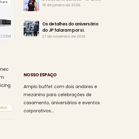
Eudó
16 de janeiro de 2026
de a
15 d
Os detalhes do aniversário
do JP falaram por si.
Tod
o di
27 de novembro de 2025
da s
1 de agosto de
 nec
NOSSO ESPAÇO
am
icing
Amplo buffet com dois andares e
mezanino para celebrações de
casamento, aniversários e eventos
MAIS...
corporativos…