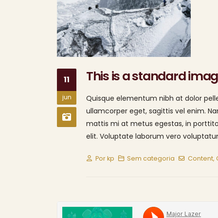
This is a standard ima
11
jun
Quisque elementum nibh at dolor pellen
ullamcorper eget, sagittis vel enim. N
mattis mi at metus egestas, in porttit
elit. Voluptate laborum vero voluptatum
Por
kp
Sem categoria
Content
,