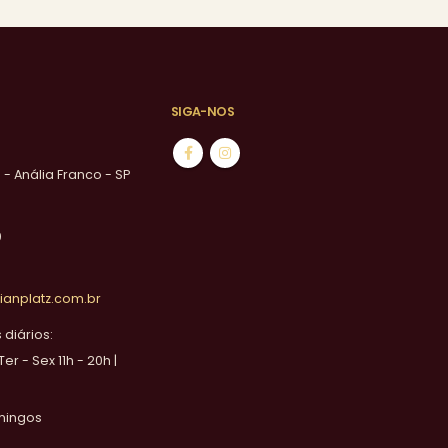
SIGA-NOS
1 - Anália Franco - SP
0
ianplatz.com.br
diários:
 Ter - Sex 11h - 20h |
mingos