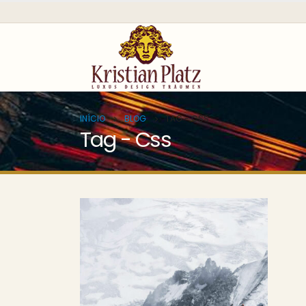
INÍCIO
BLOG
TAG -
CSS
Tag - Css