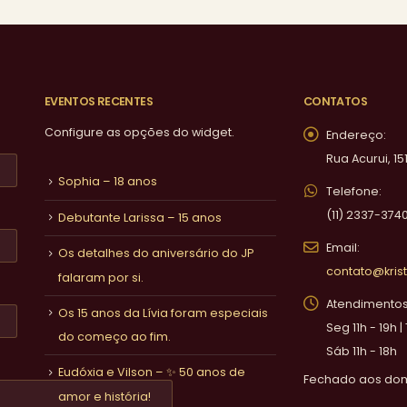
EVENTOS RECENTES
CONTATOS
Configure as opções do widget.
Endereço:
Rua Acurui, 15
Sophia – 18 anos
Telefone:
(11) 2337-374
Debutante Larissa – 15 anos
Email:
Os detalhes do aniversário do JP
contato@krist
falaram por si.
Atendimentos 
Os 15 anos da Lívia foram especiais
Seg 11h - 19h |
do começo ao fim.
Sáb 11h - 18h
Eudóxia e Vilson – ✨ 50 anos de
Fechado aos do
amor e história!