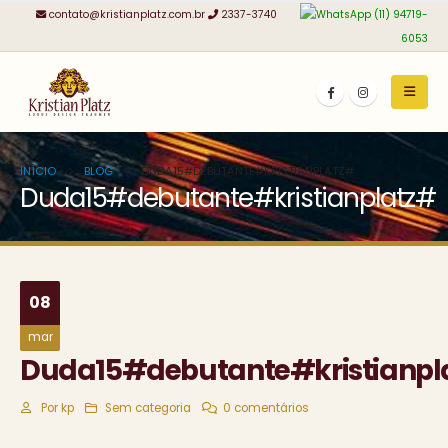
contato@kristianplatz.com.br
2337-3740
(11) 94719-
6053
INÍCIO
BLOG
DUDA15#DEBUTANTE#KRISTIANPLATZ#
Duda15#debutante#kristianplatz#
08
mar
Duda15#debutante#kristianpl
Por
kp
Sem categoria
0 comentários