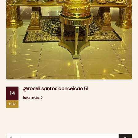
@roseli.santos.conceicao 51
14
leia mais
nov