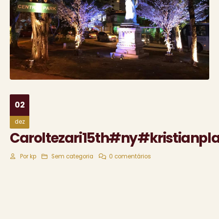
02
dez
Caroltezari15th#ny#kristianpl
Por
kp
Sem categoria
0 comentários