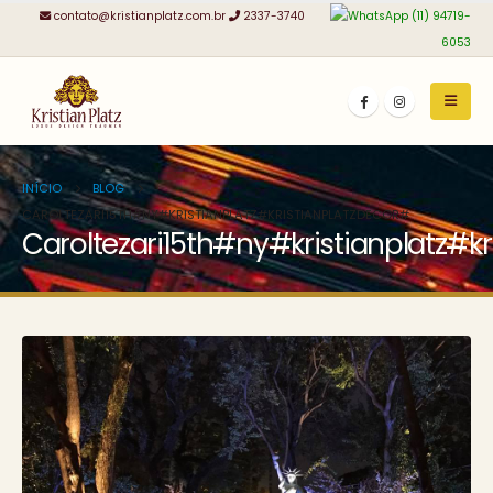
contato@kristianplatz.com.br
2337-3740
(11) 94719-
6053
INÍCIO
BLOG
CAROLTEZARI15TH#NY#KRISTIANPLATZ#KRISTIANPLATZDECOR#
Caroltezari15th#ny#kristianplatz#k