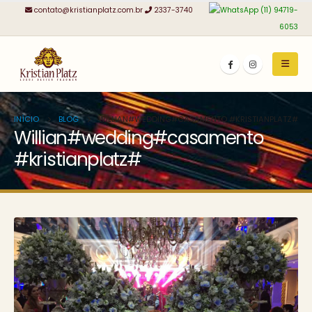
contato@kristianplatz.com.br
2337-3740
(11) 94719-
6053
INÍCIO
BLOG
WILLIAN#WEDDING#CASAMENTO #KRISTIANPLATZ#
Willian#wedding#casamento
#kristianplatz#