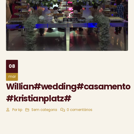
08
mar
Willian#wedding#casamento
#kristianplatz#
Por
kp
Sem categoria
0 comentários