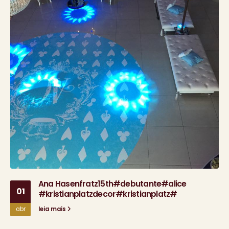
Ana Hasenfratz15th#debutante#alice
01
#kristianplatzdecor#kristianplatz#
abr
leia mais