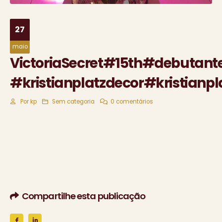
27
maio
VictoriaSecret#15th#debutant
#kristianplatzdecor#kristianp
Por
kp
Sem categoria
0 comentários
Compartilhe esta publicação