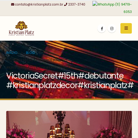
contato@kristianplatz.com.br
2337-3740
(11) 94719-
6053
INÍCIO
BLOG
VICTORIASECRET#15TH#DEBUTANTE
#KRISTIANPLATZDECOR#KRISTIANPLATZ#
VictoriaSecret#15th#debutante
#kristianplatzdecor#kristianplatz#