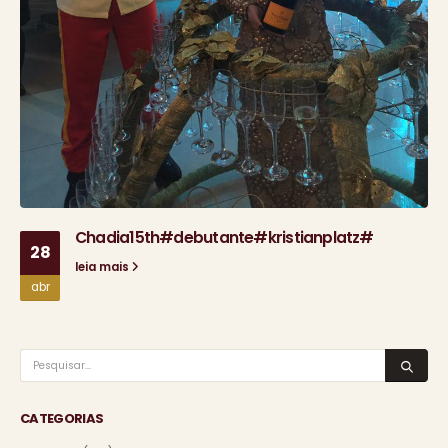
Chadia15th#debutante#kristianplatz#
28
leia mais
abr
CATEGORIAS