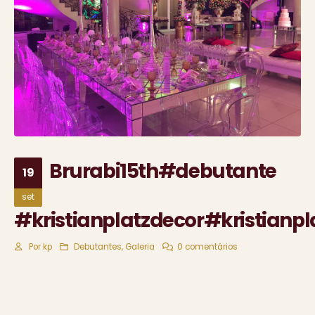
Brurabi15th#debutante
19
set
#kristianplatzdecor#kristianpl
Por
kp
Debutantes
,
Galeria
0 comentários