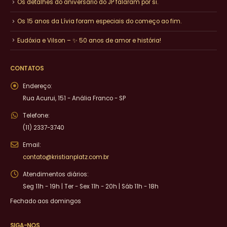
Os detalhes do aniversário do JP falaram por si.
Os 15 anos da Lívia foram especiais do começo ao fim.
Eudóxia e Vilson – ✨ 50 anos de amor e história!
CONTATOS
Endereço:
Rua Acurui, 151 - Anália Franco - SP
Telefone:
(11) 2337-3740
Email:
contato@kristianplatz.com.br
Atendimentos diários:
Seg 11h - 19h | Ter - Sex 11h - 20h | Sáb 11h - 18h
Fechado aos domingos
SIGA-NOS