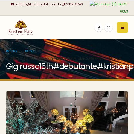
contato@kristianplatz.com.br
2337-3740
(11) 94719-
6053
INÍCIO
BLOG
GIGIRUSSO15TH#DEBUTANTE#KRISTIANPLATZDECOR#KRISTIANPLATZ#
Gigirusso15th#debutante#kristianp