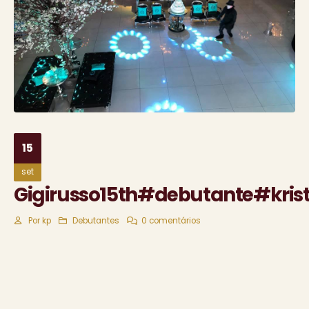
15
set
Gigirusso15th#debutante#krist
Por
kp
Debutantes
0 comentários