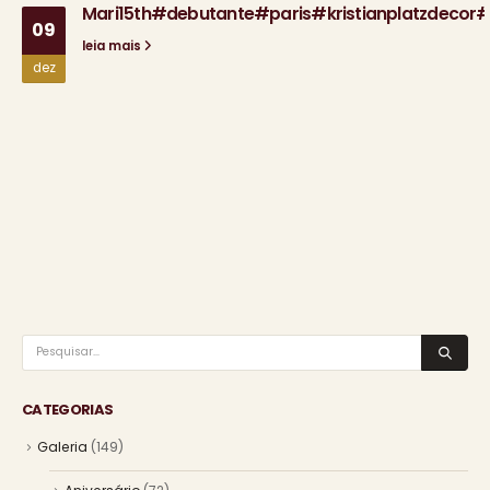
Mari15th#debutante#paris#kristianplatzdecor#
09
leia mais
dez
CATEGORIAS
Galeria
(149)