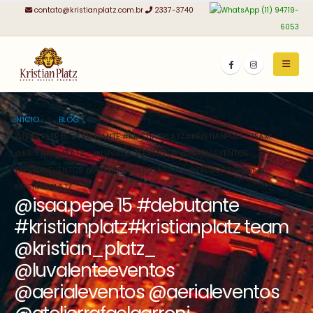
contato@kristianplatz.com.br
2337-3740
(11) 94719-
6053
INÍCIO
BLOG
@ISAA.PEPE 15 #DEBUTANTE #KRISTIANPLATZ#KRISTIANPLATZ TEAM
@KRISTIAN_PLATZ_ @LUVALENTEEVENTOS @AERIALEVENTOS
@AERIALEVENTOS @ATELIERRAFAELGARRONI @DIEGOBIAGINNI @
KRISTIAN PLATZ
@isaa.pepe 15 #debutante
#kristianplatz#kristianplatz team
@kristian_platz_
@luvalenteeventos
@aerialeventos @aerialeventos