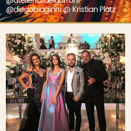
@atelierrafaelgarroni
@diegobiaginni @ Kristian Platz