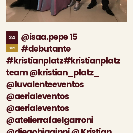
@isaa.pepe 15
24
#debutante
nov
#kristianplatz#kristianplatz
team @kristian_platz_
@luvalenteeventos
@aerialeventos
@aerialeventos
@atelierrafaelgarroni
@diegobiaginni @ Kristian