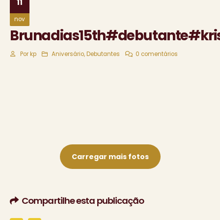
11
nov
Brunadias15th#debutante#kris
Por
kp
Aniversário
,
Debutantes
0 comentários
Carregar mais fotos
Compartilhe esta publicação