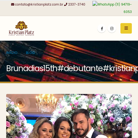
contato@kristianplatz.com.br
2337-3740
(11) 94719-
6053
INÍCIO
BLOG
BRUNADIAS15TH#DEBUTANTE#KRISTIANPLATZ#KRISTIANPLATZDECOR#
Brunadias15th#debutante#kristianp