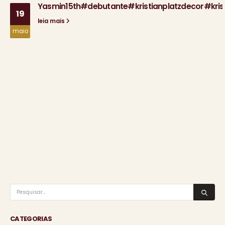
Yasmin15th#debutante#kristianplatzdecor#krist
19
leia mais
maio
CATEGORIAS