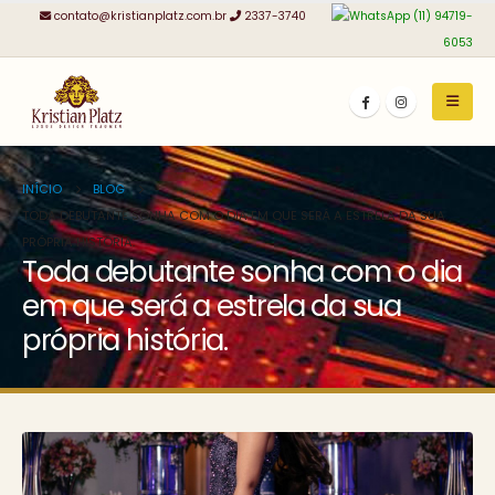
contato@kristianplatz.com.br
2337-3740
(11) 94719-
6053
INÍCIO
BLOG
TODA DEBUTANTE SONHA COM O DIA EM QUE SERÁ A ESTRELA DA SUA
PRÓPRIA HISTÓRIA.
Toda debutante sonha com o dia
em que será a estrela da sua
própria história.