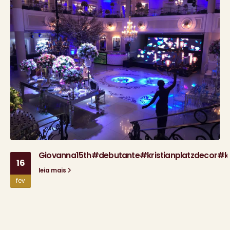
Giovanna15th#debutante#kristianplatzdecor#kr
16
leia mais
fev