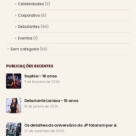
Celebridades
(3)
Corporativo
(6)
Debutantes
(94)
Eventos
(1)
Sem categoria
(53)
PUBLICAÇÕES RECENTES
Sophia – 18 anos
5 de fevereiro de 2026
Debutante Larissa – 15 anos
16 de janeiro de 2026
Os detalhes do aniversário do JP falaram por si.
27 de novembro de 2025