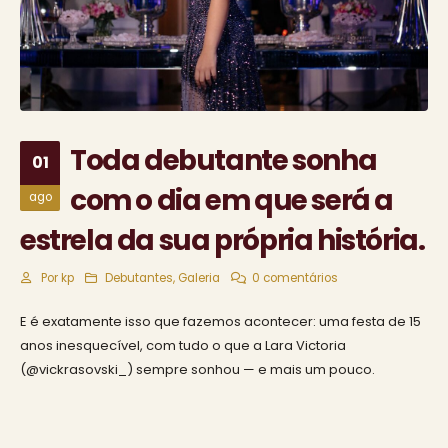
Toda debutante sonha
01
com o dia em que será a
ago
estrela da sua própria história.
Por
kp
Debutantes
,
Galeria
0 comentários
E é exatamente isso que fazemos acontecer: uma festa de 15
anos inesquecível, com tudo o que a Lara Victoria
(@vickrasovski_) sempre sonhou — e mais um pouco.