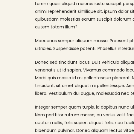
Lorem quasi aliquid maiores iusto suscipit pers
animi reprehenderit similique sit. ipsum dolor s
quibusdam molestias earum suscipit dolorum d
autem totam illum?
Maecenas semper aliquam massa. Praesent phare
ultricies. Suspendisse potenti. Phasellus interdu
Donec sed tincidunt lacus. Duis vehicula aliqua
venenatis ut id sapien. Vivamus commodo lacus 
Morbi quis massa id mi pellentesque placerat. Na
tincidunt, sit amet aliquet mi pellentesque. A
libero. Vestibulum dui augue, malesuada nec t
Integer semper quam turpis, id dapibus nunc ult
Nam porttitor rutrum massa, eu varius velit facilis
auctor mollis, felis sapien aliquet felis, nec f
bibendum pulvinar. Donec aliquam lectus vitae a