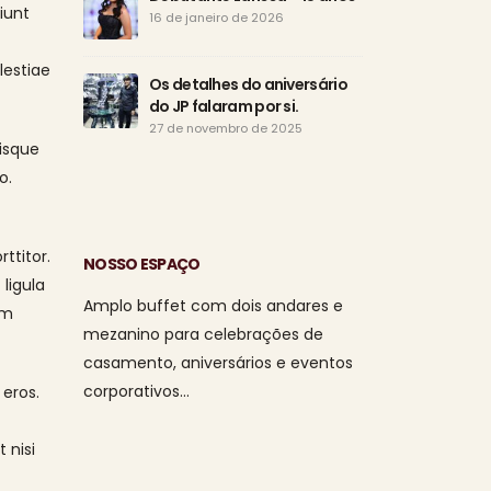
Eudó
iunt
16 de janeiro de 2026
de a
15 d
lestiae
Os detalhes do aniversário
do JP falaram por si.
Tod
o di
27 de novembro de 2025
isque
da s
1 de agosto de
o.
ttitor.
NOSSO ESPAÇO
ligula
Amplo buffet com dois andares e
um
mezanino para celebrações de
casamento, aniversários e eventos
corporativos…
 eros.
 nisi