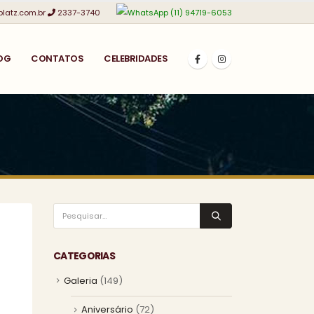
platz.com.br
2337-3740
(11) 94719-6053
OG
CONTATOS
CELEBRIDADES
CATEGORIAS
Galeria
(149)
Aniversário
(72)