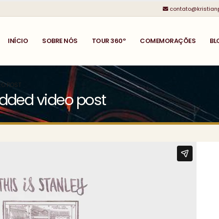
contato@kristian
INÍCIO
SOBRE NÓS
TOUR 360º
COMEMORAÇÕES
BL
EO POST
edded video post