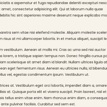
piciatis a aspernatur et fuga repudiandae deleniti excepturi nesc
it amet, consectetur adipisicing elit. Qui at laborum nulla quae
ebitis hic sint asperiores maxime deserunt neque explicabo mo
tra sem vitae nisi eleifend molestie. Aliquam molestie sceler
m risus at mi ullamcorper lobortis. In et metus aliquet, suscipit le
m vestibulum. Aenean at mollis mi. Cras ac urna sed nisi auctor
lorem, a tristique sapien tempus non. Donec fringilla cursus por
m scelerisque sit amet diam id blandit. Nullam ultrices ligula at 
enean eget fermentum risus. Aenean eu ultricies nulla, id bibend
ellus vel, egestas condimentum ipsum. Vestibulum ut.
rices at. Vestibulum eget orci lobortis, imperdiet diam a, ornare
is at. Quisque porta elit et viverra suscipit. Proin laoreet, nisl et
acilisis tellus enim vitae enim. Nam rhoncus enim diam, a consequat
nte pulvinar facilisis. Curabitur sed sem est.