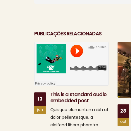
PUBLICAÇÕES RELACIONADAS
This is a standard audio
13
embedded post
Quisque elementum nibh at
jan
28
dolor pellentesque, a
out
eleifend libero pharetra.