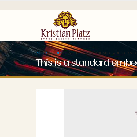
INÍCIO
BLOG
THIS IS A STANDARD EMBEDDED VID
This is a standard emb