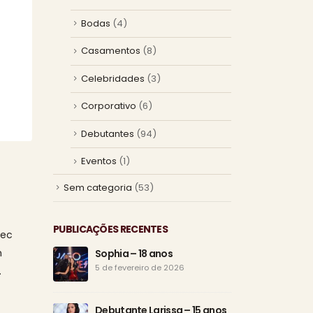
Bodas
(4)
Casamentos
(8)
Celebridades
(3)
Corporativo
(6)
Debutantes
(94)
Eventos
(1)
Sem categoria
(53)
PUBLICAÇÕES RECENTES
nec
m
Sophia – 18 anos
Os 1
esp
5 de fevereiro de 2026
.
25 d
Debutante Larissa – 15 anos