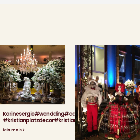
Karinesergio#wendding#casamento
#kristianplatzdecor#kristianplatz#
leia mais