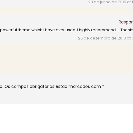
28 de junho de 2016 at 
Respo
y powerful theme which I have ever used. I highly recommend it. Thanks
25 de dezembro de 2018 at 1
o.
Os campos obrigatórios estão marcados com
*