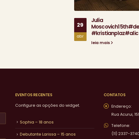
Julia
29
Moscovich15th#d
#kristianplaz#alic
abr
leia mais
EVENTOS RECENTES
CONTATOS
Configure as opções do widget.
Endereço:
Rua Acurui, 15
Sophia – 18 anos
Telefone:
(11) 2337-374
Debutante Larissa – 15 anos