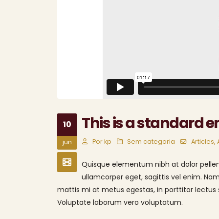
This is a standard
10
Por
kp
Sem categoria
Articles
,
jun
Quisque elementum nibh at dolor pellent
ullamcorper eget, sagittis vel enim. Nam
mattis mi at metus egestas, in porttitor lectus 
Voluptate laborum vero voluptatum.