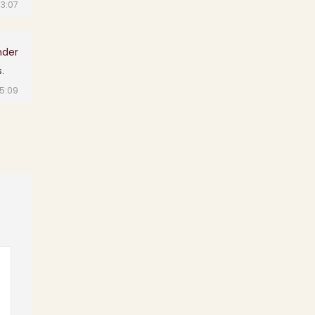
13:07
nder
.
5:09