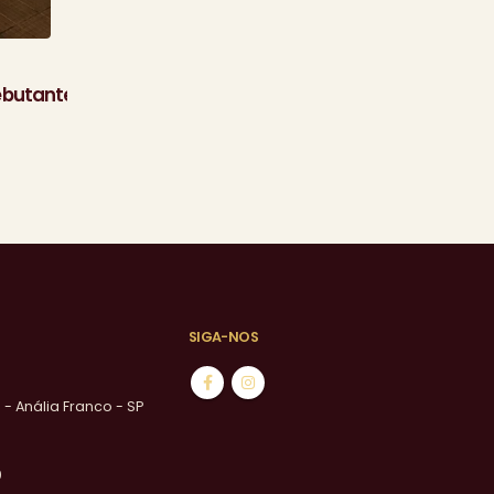
AnaMaria90th#90anos#kristianplatz
08
ebutante
leia mais
mar
SIGA-NOS
1 - Anália Franco - SP
0