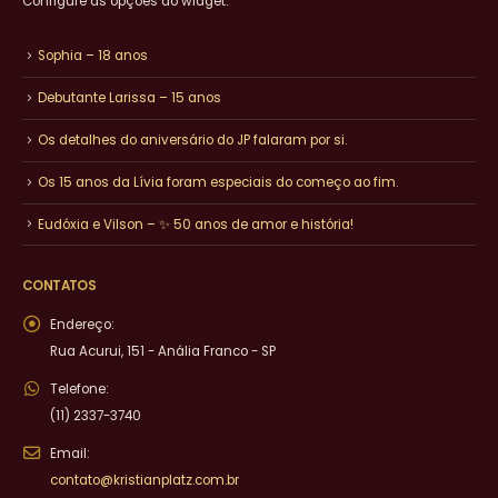
Configure as opções do widget.
Sophia – 18 anos
Debutante Larissa – 15 anos
Os detalhes do aniversário do JP falaram por si.
Os 15 anos da Lívia foram especiais do começo ao fim.
Eudóxia e Vilson – ✨ 50 anos de amor e história!
CONTATOS
Endereço:
Rua Acurui, 151 - Anália Franco - SP
Telefone:
(11) 2337-3740
Email:
contato@kristianplatz.com.br