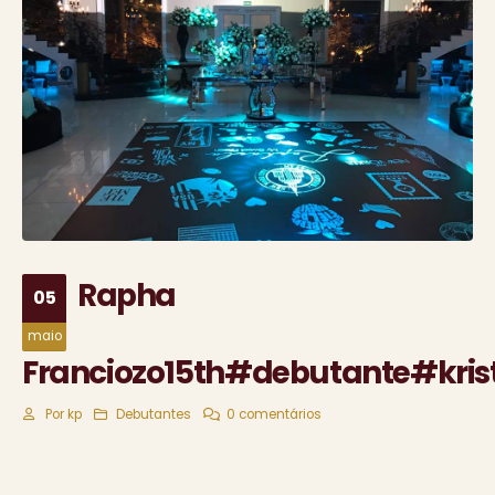
Rapha
05
maio
Franciozo15th#debutante#kris
Por
kp
Debutantes
0 comentários