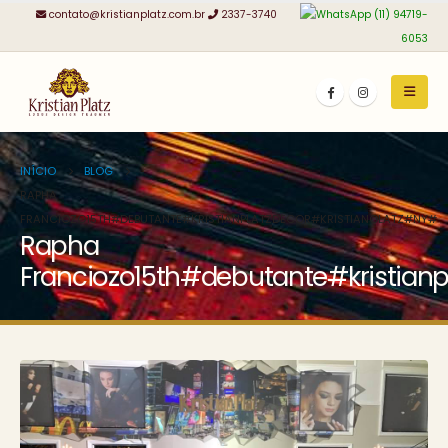
contato@kristianplatz.com.br
2337-3740
(11) 94719-
6053
INÍCIO
BLOG
RAPHA
FRANCIOZO15TH#DEBUTANTE#KRISTIANPLATZDECOR#KRISTIANOLATZ#NY#
Rapha
Franciozo15th#debutante#kristianp