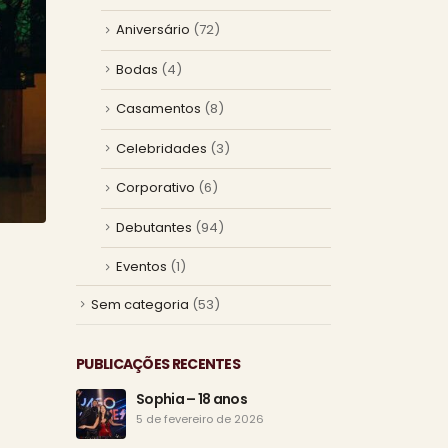
Aniversário
(72)
Bodas
(4)
Casamentos
(8)
Celebridades
(3)
Corporativo
(6)
Debutantes
(94)
Eventos
(1)
Sem categoria
(53)
PUBLICAÇÕES RECENTES
Sophia – 18 anos
Os 1
esp
5 de fevereiro de 2026
25 d