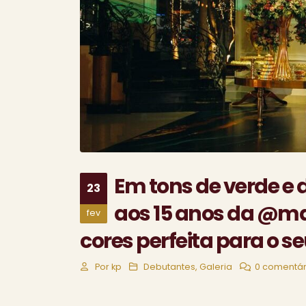
Em tons de verde e
23
aos 15 anos da @ma
fev
cores perfeita para o s
Por
kp
Debutantes
,
Galeria
0 comentár