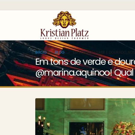
INÍCIO
BLOG
EM TONS DE VERDE E DOURADO, NOS
Em tons de verde e dour
@marina.aquinoo! Qual a