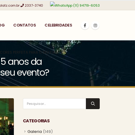
platz.com.br
2337-3740
(11) 94719-6053
OG
CONTATOS
CELEBRIDADES
CORES PERFEITA PARA O SEU EVENTO?
15 anos da
 seu evento?
CATEGORIAS
Galeria
(149)