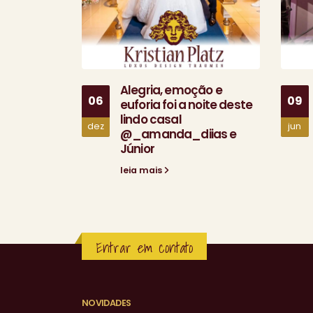
Alegria, emoção e
06
09
euforia foi a noite deste
lindo casal
dez
jun
@_amanda_diias e
Júnior
leia mais
Entrar em contato
NOVIDADES