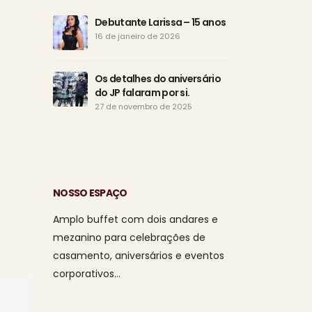
Debutante Larissa – 15 anos
Eudó
16 de janeiro de 2026
de a
15 d
Os detalhes do aniversário
do JP falaram por si.
Tod
o di
27 de novembro de 2025
da s
1 de agosto de
NOSSO ESPAÇO
Amplo buffet com dois andares e
mezanino para celebrações de
casamento, aniversários e eventos
corporativos…