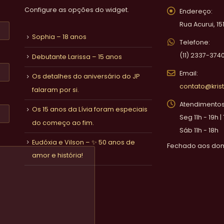
Configure as opções do widget.
Endereço:
Rua Acurui, 15
Sophia – 18 anos
Telefone:
(11) 2337-374
Debutante Larissa – 15 anos
Email:
Os detalhes do aniversário do JP
contato@krist
falaram por si.
Atendimentos 
Os 15 anos da Lívia foram especiais
Seg 11h - 19h |
do começo ao fim.
Sáb 11h - 18h
Eudóxia e Vilson – ✨ 50 anos de
Fechado aos do
amor e história!