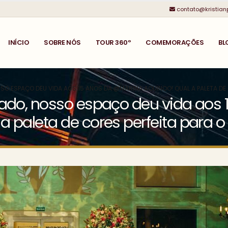
contato@kristian
INÍCIO
SOBRE NÓS
TOUR 360º
COMEMORAÇÕES
BL
SO ESPAÇO DEU VIDA AOS 15 ANOS DA @MARINA.AQUINOO! QUAL A PALETA DE 
ado, nosso espaço deu vida aos 
 paleta de cores perfeita para o