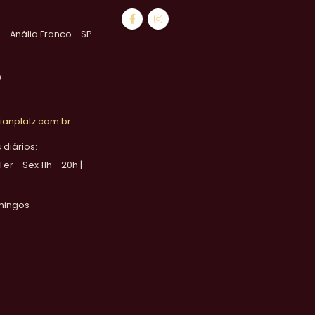
1 - Anália Franco - SP
0
ianplatz.com.br
diários:
 Ter - Sex 11h - 20h |
mingos