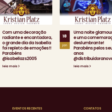
Com uma decoração
Uma noite glamou
18
radiante e encantadora,
e uma comemora
o grande dia da Isabella
deslumbrante!
jan
foi repleto de emoções!!
Parabéns pelos se
Parabéns
anos
@isabellazs2005
@distribuidoranov
leia mais
leia mais
EVENTOS RECENTES
CONTATOS