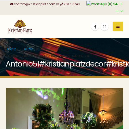
contato@kristianplatz.com.br
2337-3740
(11) 94719-
6053
INÍCIO
BLOG
ANTONIO51#KRISTIANPLATZDECOR#KRISTIANPLATZ#
Antonio51#kristianplatzdecor#krist