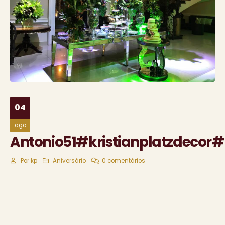
04
ago
Antonio51#kristianplatzdecor#
Por
kp
Aniversário
0 comentários