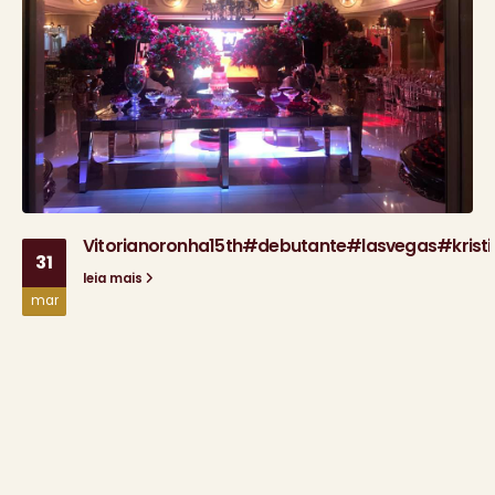
Vitorianoronha15th#debutante#lasvegas#kristia
31
leia mais
mar