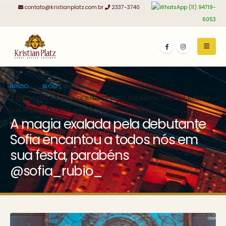
contato@kristianplatz.com.br
2337-3740
(11) 94719-
6053
INÍCIO
BLOG
A MAGIA EXALADA PELA DEBUTANTE SOFIA ENCANTOU A TODOS NÓS EM
SUA FESTA, PARABÉNS @SOFIA_RUBIO_
A magia exalada pela debutante
Sofia encantou a todos nós em
sua festa, parabéns
@sofia_rubio_