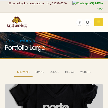
contato@kristianplatz.com.br
2337-3740
(11) 94719-
6053
INÍCIO
PORTFOLIO
PORTFOLIO LARGE
Portfolio Large
SHOW ALL
BRAND
DESIGN
MEDIAS
WEBSITE