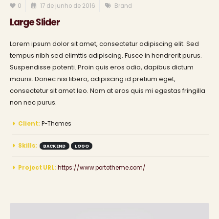
0
17 de junho de 2016
Brand
Large Slider
Lorem ipsum dolor sit amet, consectetur adipiscing elit. Sed
tempus nibh sed elimttis adipiscing. Fusce in hendrerit purus.
Suspendisse potenti. Proin quis eros odio, dapibus dictum
mauris. Donec nisi libero, adipiscing id pretium eget,
consectetur sit amet leo. Nam at eros quis mi egestas fringilla
non nec purus.
Client:
P-Themes
Skills:
BACKEND
LOGO
Project URL:
https://www.portotheme.com/