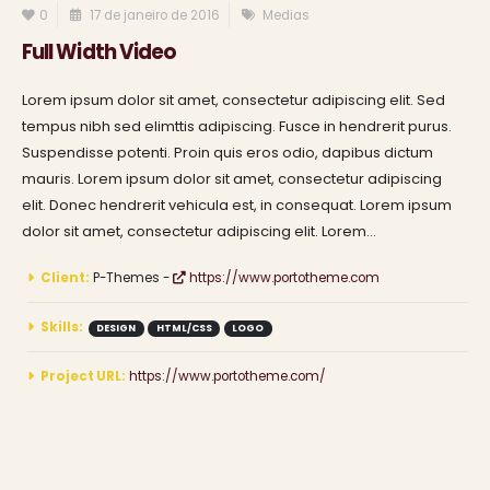
0
17 de janeiro de 2016
Medias
Full Width Video
Lorem ipsum dolor sit amet, consectetur adipiscing elit. Sed
tempus nibh sed elimttis adipiscing. Fusce in hendrerit purus.
Suspendisse potenti. Proin quis eros odio, dapibus dictum
mauris. Lorem ipsum dolor sit amet, consectetur adipiscing
elit. Donec hendrerit vehicula est, in consequat. Lorem ipsum
dolor sit amet, consectetur adipiscing elit. Lorem...
Client:
P-Themes -
https://www.portotheme.com
Skills:
DESIGN
HTML/CSS
LOGO
Project URL:
https://www.portotheme.com/