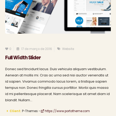
0
17 de março de 2016
Website
Full Width Slider
Donec sed tincidunt lacus. Duis vehicula aliquam vestibulum.
Aenean at mollis mi. Cras ac urna sed nisi auctor venenatis ut
id sapien. Vivamus commodo lacus lorem, a tristique sapien
tempus non. Donec fringilla cursus porttitor. Morbi quis massa
id mi pellentesque placerat. Nam scelerisque sit amet diam id
blandit. Nullam...
Client:
P-Themes -
https://www.portotheme.com