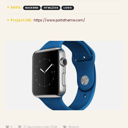
Skills:
BACKEND
HTML/CSS
LOGO
Project URL:
https://www.portotheme.com/
0
17 de março de 2016
Brand